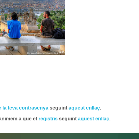
r la teva contrasenya
seguint
aquest enllaç
.
’animem a que et
registris
seguint
aquest enllaç
.