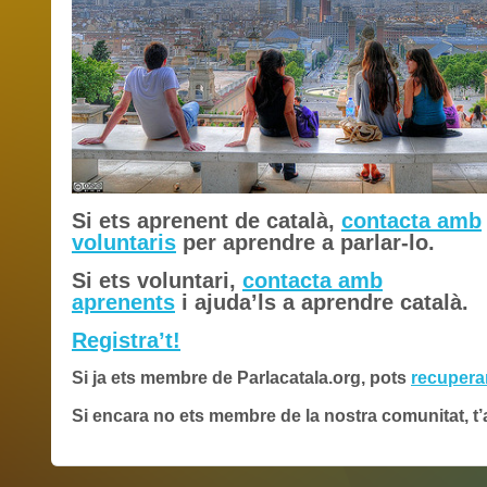
Si ets aprenent de català,
contacta amb
voluntaris
per aprendre a parlar-lo.
Si ets voluntari,
contacta amb
aprenents
i ajuda’ls a aprendre català.
Registra’t!
Si ja ets membre de Parlacatala.org, pots
recupera
Si encara no ets membre de la nostra comunitat, t
no-
nonsense