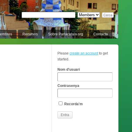
membres
Recursos
Sobre Parlacatala.org
Contacta
Please
create an account
to get
started.
Nom d'usuari
Contrasenya
Recorda'm