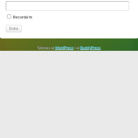
Recorda'm
Gràcies al
WordPress
i al
BuddyPress
.