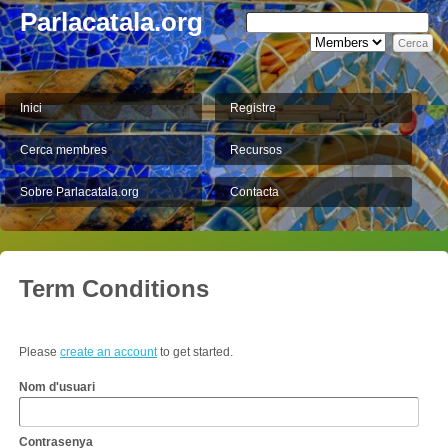
Parlacatala.org
Inici
Registre
Cerca membres
Recursos
Sobre Parlacatala.org
Contacta
Term Conditions
Please
create an account
to get started.
Nom d'usuari
Contrasenya