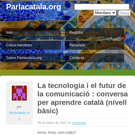
Parlacatala.org
Inici
Registre
Cerca membres
Recursos
Sobre Parlacatala.org
Contacta
La tecnologia i el futur de
la comunicació : conversa
per aprendre català (nivell
per
bàsic)
Parlacatala.or
g
28 de febrer de 2022
en
Conversa
Anna: Hola, com estàs?