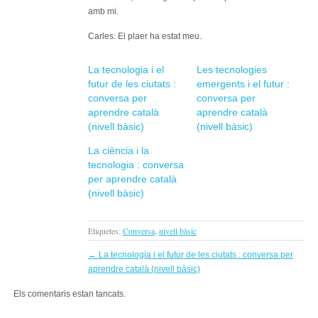
amb mi.
Carles: El plaer ha estat meu.
La tecnologia i el
Les tecnologies
futur de les ciutats :
emergents i el futur :
conversa per
conversa per
aprendre català
aprendre català
(nivell bàsic)
(nivell bàsic)
La ciència i la
tecnologia : conversa
per aprendre català
(nivell bàsic)
Etiquetes:
Conversa
,
nivell bàsic
←
La tecnologia i el futur de les ciutats : conversa per
aprendre català (nivell bàsic)
Els comentaris estan tancats.