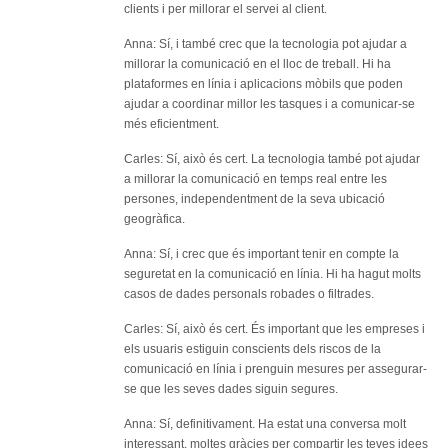
clients i per millorar el servei al client.
Anna: Sí, i també crec que la tecnologia pot ajudar a
millorar la comunicació en el lloc de treball. Hi ha
plataformes en línia i aplicacions mòbils que poden
ajudar a coordinar millor les tasques i a comunicar-se
més eficientment.
Carles: Sí, això és cert. La tecnologia també pot ajudar
a millorar la comunicació en temps real entre les
persones, independentment de la seva ubicació
geogràfica.
Anna: Sí, i crec que és important tenir en compte la
seguretat en la comunicació en línia. Hi ha hagut molts
casos de dades personals robades o filtrades.
Carles: Sí, això és cert. És important que les empreses i
els usuaris estiguin conscients dels riscos de la
comunicació en línia i prenguin mesures per assegurar-
se que les seves dades siguin segures.
Anna: Sí, definitivament. Ha estat una conversa molt
interessant, moltes gràcies per compartir les teves idees