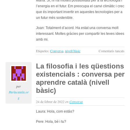
Maria: Sí, hi ha moltes possibilitats per a la tecnologia i
l’energia en el futur. Em preocupa el canvi climàtic i crec
que és important invertir en aquestes tecnologies per a
un futur més sostenible.
Joan: Totalment d’acord. Ha estat una conversa molt
interessant. Moltes gràcies per compartir les teves idees
amb mi.
a
Etiquetes:
Conversa
,
nivell bàsic
Comentaris tancats
La
tecn
La filosofia i les qüestions
i
existencials : conversa per
el
futu
aprendre català (nivell
de
per
bàsic)
l’en
Parlacatala.or
:
g
24 de febrer de 2022
en
Conversa
con
per
Laura: Hola, com estàs?
apr
cata
Pere: Hola, bé i tu?
(niv