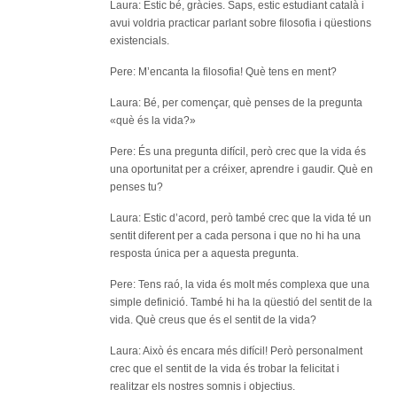
bàsi
Laura: Estic bé, gràcies. Saps, estic estudiant català i
avui voldria practicar parlant sobre filosofia i qüestions
existencials.
Pere: M’encanta la filosofia! Què tens en ment?
Laura: Bé, per començar, què penses de la pregunta
«què és la vida?»
Pere: És una pregunta difícil, però crec que la vida és
una oportunitat per a créixer, aprendre i gaudir. Què en
penses tu?
Laura: Estic d’acord, però també crec que la vida té un
sentit diferent per a cada persona i que no hi ha una
resposta única per a aquesta pregunta.
Pere: Tens raó, la vida és molt més complexa que una
simple definició. També hi ha la qüestió del sentit de la
vida. Què creus que és el sentit de la vida?
Laura: Això és encara més difícil! Però personalment
crec que el sentit de la vida és trobar la felicitat i
realitzar els nostres somnis i objectius.