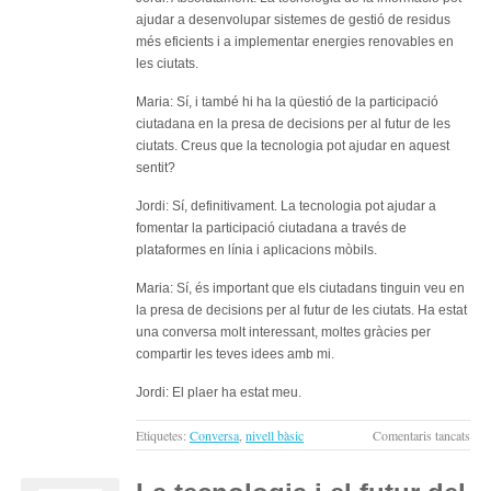
ajudar a desenvolupar sistemes de gestió de residus
més eficients i a implementar energies renovables en
les ciutats.
Maria: Sí, i també hi ha la qüestió de la participació
ciutadana en la presa de decisions per al futur de les
ciutats. Creus que la tecnologia pot ajudar en aquest
sentit?
Jordi: Sí, definitivament. La tecnologia pot ajudar a
fomentar la participació ciutadana a través de
plataformes en línia i aplicacions mòbils.
Maria: Sí, és important que els ciutadans tinguin veu en
la presa de decisions per al futur de les ciutats. Ha estat
una conversa molt interessant, moltes gràcies per
compartir les teves idees amb mi.
Jordi: El plaer ha estat meu.
a
Etiquetes:
Conversa
,
nivell bàsic
Comentaris tancats
La
tecn