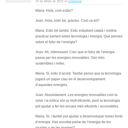
25 de febrer de 2022
en
Conversa
con
per
Maria: Hola, com estàs?
apr
cata
Joan: Hola, estic bé, gràcies. Com va tot?
(niv
bàsi
Maria: Estic bé també. Estic estudiant català i voldria
practicar parlant sobre tecnologia i energia. Què penses
sobre el futur de l’energia?
Joan: Ah, interessant. Crec que el futur de l’energia
passa per les energies renovables. Són més
sostenibles i netes.
Maria: Sí, estic d’acord. També penso que la tecnologia
jugarà un paper clau en el desenvolupament
d’aquestes energies.
Joan: Absolutament. Les energies renovables com la
solar i la eòlica són ja molt eficients, però la tecnologia
pot ajudar a fer-les encara més eficients i accessibles.
Maria: Sí, i també pot ajudar a desenvolupar noves fonts
d’energia. Has escoltat parlar de l’energia de les
onades o de les marees?