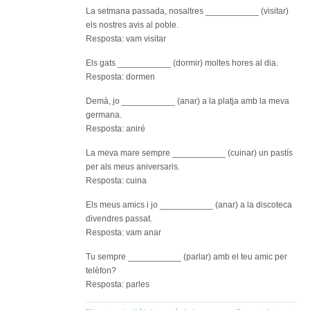
La setmana passada, nosaltres ___________ (visitar)
els nostres avis al poble.
Resposta: vam visitar
Els gats ___________ (dormir) moltes hores al dia.
Resposta: dormen
Demà, jo ___________ (anar) a la platja amb la meva
germana.
Resposta: aniré
La meva mare sempre ___________ (cuinar) un pastís
per als meus aniversaris.
Resposta: cuina
Els meus amics i jo ___________ (anar) a la discoteca
divendres passat.
Resposta: vam anar
Tu sempre ___________ (parlar) amb el teu amic per
telèfon?
Resposta: parles