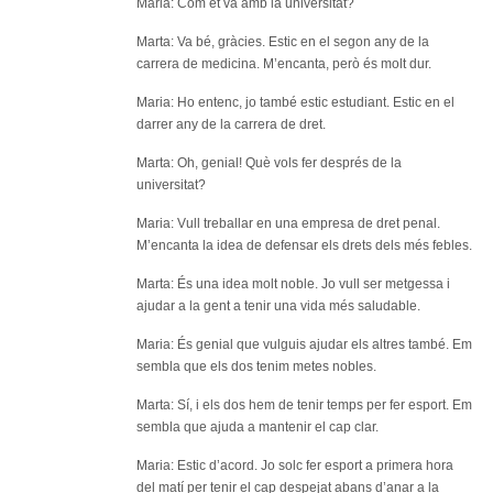
Maria: Com et va amb la universitat?
Marta: Va bé, gràcies. Estic en el segon any de la
carrera de medicina. M’encanta, però és molt dur.
Maria: Ho entenc, jo també estic estudiant. Estic en el
darrer any de la carrera de dret.
Marta: Oh, genial! Què vols fer després de la
universitat?
Maria: Vull treballar en una empresa de dret penal.
M’encanta la idea de defensar els drets dels més febles.
Marta: És una idea molt noble. Jo vull ser metgessa i
ajudar a la gent a tenir una vida més saludable.
Maria: És genial que vulguis ajudar els altres també. Em
sembla que els dos tenim metes nobles.
Marta: Sí, i els dos hem de tenir temps per fer esport. Em
sembla que ajuda a mantenir el cap clar.
Maria: Estic d’acord. Jo solc fer esport a primera hora
del matí per tenir el cap despejat abans d’anar a la