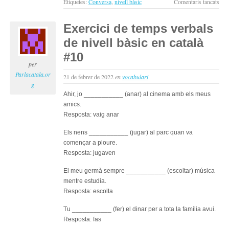
a
Etiquetes:
Conversa
,
nivell bàsic
Comentaris tancats
La
mús
Exercici de temps verbals
i
de nivell bàsic en català
la
vida
#10
noc
per
:
Parlacatala.or
21 de febrer de 2022
en
vocabulari
con
g
per
Ahir, jo ___________ (anar) al cinema amb els meus
apr
amics.
cata
Resposta: vaig anar
(niv
Els nens ___________ (jugar) al parc quan va
bàsi
començar a ploure.
Resposta: jugaven
El meu germà sempre ___________ (escoltar) música
mentre estudia.
Resposta: escolta
Tu ___________ (fer) el dinar per a tota la família avui.
Resposta: fas