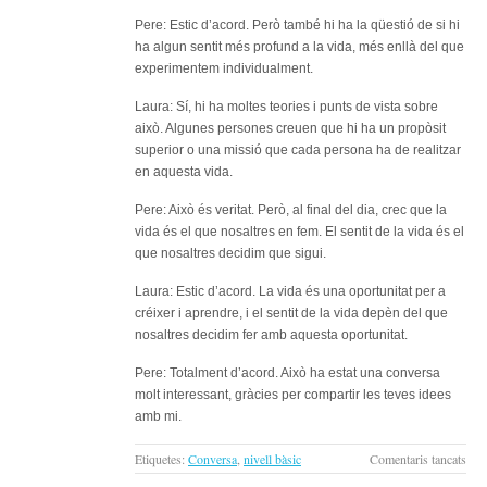
Pere: Estic d’acord. Però també hi ha la qüestió de si hi
ha algun sentit més profund a la vida, més enllà del que
experimentem individualment.
Laura: Sí, hi ha moltes teories i punts de vista sobre
això. Algunes persones creuen que hi ha un propòsit
superior o una missió que cada persona ha de realitzar
en aquesta vida.
Pere: Això és veritat. Però, al final del dia, crec que la
vida és el que nosaltres en fem. El sentit de la vida és el
que nosaltres decidim que sigui.
Laura: Estic d’acord. La vida és una oportunitat per a
créixer i aprendre, i el sentit de la vida depèn del que
nosaltres decidim fer amb aquesta oportunitat.
Pere: Totalment d’acord. Això ha estat una conversa
molt interessant, gràcies per compartir les teves idees
amb mi.
a
Etiquetes:
Conversa
,
nivell bàsic
Comentaris tancats
La