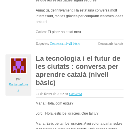
se que les seves dades siguin segures.
Anna: Sí, definitivament. Ha estat una conversa molt
interessant, moltes gràcies per compartir les teves idees
amb mi.
Carles: El plaer ha estat meu.
a
Etiquetes:
Conversa
,
nivell bàsic
Comentaris tancats
La
tecn
La tecnologia i el futur de
i
les ciutats : conversa per
el
futu
aprendre català (nivell
de
per
bàsic)
la
Parlacatala.or
com
g
27 de febrer de 2022
en
Conversa
:
con
Maria: Hola, com estàs?
per
apr
Jordi: Hola, estic bé, gràcies. Què tal tu?
cata
(niv
Maria: Estic bé també, gràcies. Avui voldria parlar sobre