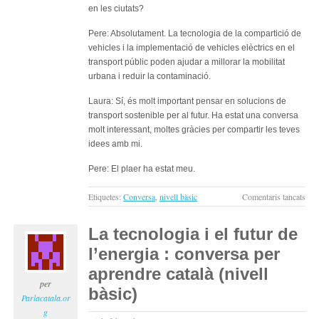
en les ciutats?
Pere: Absolutament. La tecnologia de la compartició de
vehicles i la implementació de vehicles elèctrics en el
transport públic poden ajudar a millorar la mobilitat
urbana i reduir la contaminació.
Laura: Sí, és molt important pensar en solucions de
transport sostenible per al futur. Ha estat una conversa
molt interessant, moltes gràcies per compartir les teves
idees amb mi.
Pere: El plaer ha estat meu.
a
Etiquetes:
Conversa
,
nivell bàsic
Comentaris tancats
La
tecn
La tecnologia i el futur de
i
l’energia : conversa per
el
futu
aprendre català (nivell
del
per
bàsic)
tran
Parlacatala.or
:
g