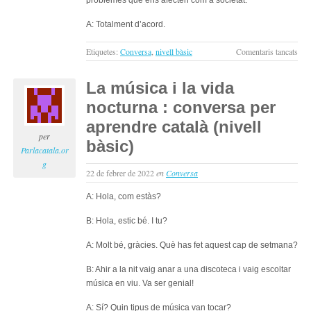
problemes que ens afecten com a societat.
A: Totalment d’acord.
a
Etiquetes:
Conversa
,
nivell bàsic
Comentaris tancats
La
cièn
La música i la vida
i
nocturna : conversa per
les
inve
aprendre català (nivell
cien
per
bàsic)
:
Parlacatala.or
con
g
22 de febrer de 2022
en
Conversa
per
apr
A: Hola, com estàs?
cata
(niv
B: Hola, estic bé. I tu?
bàsi
A: Molt bé, gràcies. Què has fet aquest cap de setmana?
B: Ahir a la nit vaig anar a una discoteca i vaig escoltar
música en viu. Va ser genial!
A: Sí? Quin tipus de música van tocar?