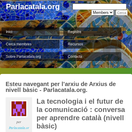
Parlacatala.org
Inici
Registre
Cerca membres
Recursos
Sobre Parlacatala.org
Contacta
Esteu navegant per l'arxiu de Arxius de
nivell bàsic - Parlacatala.org.
La tecnologia i el futur de
la comunicació : conversa
per aprendre català (nivell
per
bàsic)
Parlacatala.or