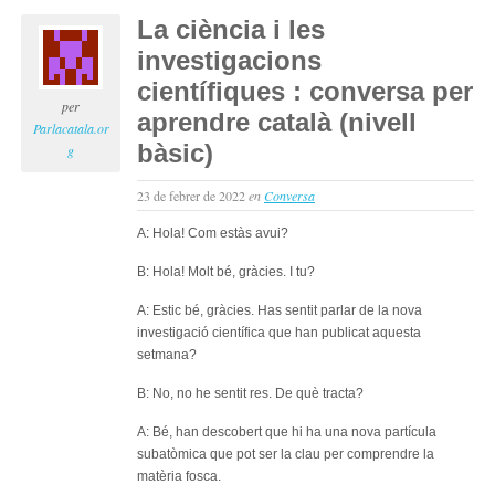
filo
La ciència i les
i
investigacions
les
qües
científiques : conversa per
exis
per
aprendre català (nivell
:
Parlacatala.or
bàsic)
con
g
per
apr
23 de febrer de 2022
en
Conversa
cata
A: Hola! Com estàs avui?
(niv
bàsi
B: Hola! Molt bé, gràcies. I tu?
A: Estic bé, gràcies. Has sentit parlar de la nova
investigació científica que han publicat aquesta
setmana?
B: No, no he sentit res. De què tracta?
A: Bé, han descobert que hi ha una nova partícula
subatòmica que pot ser la clau per comprendre la
matèria fosca.