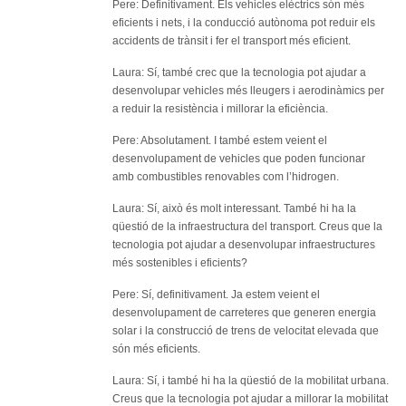
Pere: Definitivament. Els vehicles elèctrics són més
eficients i nets, i la conducció autònoma pot reduir els
accidents de trànsit i fer el transport més eficient.
Laura: Sí, també crec que la tecnologia pot ajudar a
desenvolupar vehicles més lleugers i aerodinàmics per
a reduir la resistència i millorar la eficiència.
Pere: Absolutament. I també estem veient el
desenvolupament de vehicles que poden funcionar
amb combustibles renovables com l’hidrogen.
Laura: Sí, això és molt interessant. També hi ha la
qüestió de la infraestructura del transport. Creus que la
tecnologia pot ajudar a desenvolupar infraestructures
més sostenibles i eficients?
Pere: Sí, definitivament. Ja estem veient el
desenvolupament de carreteres que generen energia
solar i la construcció de trens de velocitat elevada que
són més eficients.
Laura: Sí, i també hi ha la qüestió de la mobilitat urbana.
Creus que la tecnologia pot ajudar a millorar la mobilitat