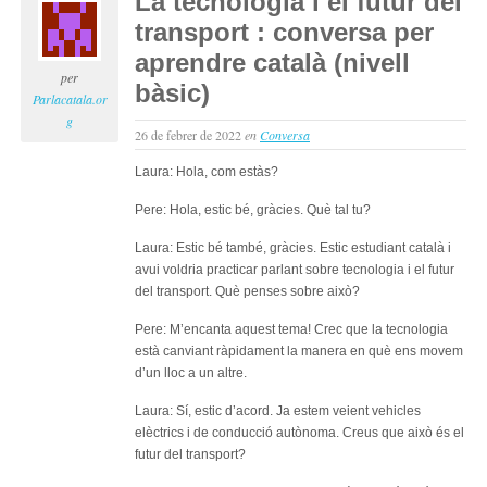
La tecnologia i el futur del
i
transport : conversa per
el
futu
aprendre català (nivell
de
per
bàsic)
les
Parlacatala.or
ciut
g
26 de febrer de 2022
en
Conversa
:
con
Laura: Hola, com estàs?
per
apr
Pere: Hola, estic bé, gràcies. Què tal tu?
cata
(niv
Laura: Estic bé també, gràcies. Estic estudiant català i
bàsi
avui voldria practicar parlant sobre tecnologia i el futur
del transport. Què penses sobre això?
Pere: M’encanta aquest tema! Crec que la tecnologia
està canviant ràpidament la manera en què ens movem
d’un lloc a un altre.
Laura: Sí, estic d’acord. Ja estem veient vehicles
elèctrics i de conducció autònoma. Creus que això és el
futur del transport?