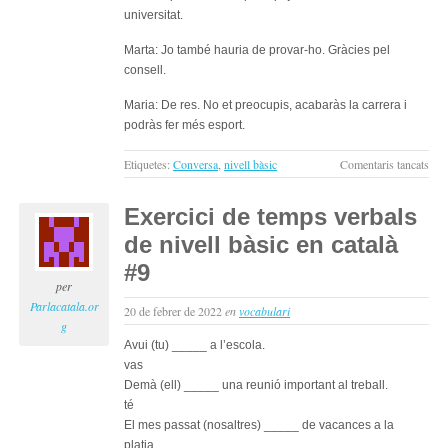
universitat.
Marta: Jo també hauria de provar-ho. Gràcies pel
consell.
Maria: De res. No et preocupis, acabaràs la carrera i
podràs fer més esport.
a
Etiquetes:
Conversa
,
nivell bàsic
Comentaris tancats
Els
espo
Exercici de temps verbals
i
de nivell bàsic en català
la
vida
#9
aca
per
:
Parlacatala.or
20 de febrer de 2022
en
vocabulari
con
g
per
Avui (tu) _____ a l’escola.
apr
vas
cata
Demà (ell) _____ una reunió important al treball.
(niv
té
bàsi
El mes passat (nosaltres) _____ de vacances a la
platja.