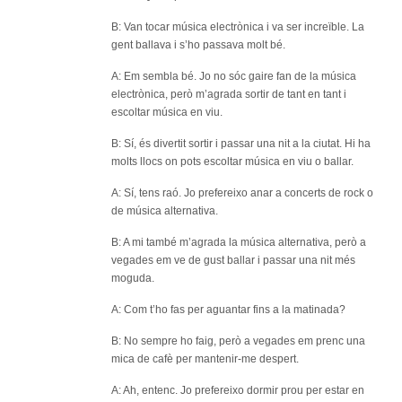
B: Van tocar música electrònica i va ser increïble. La
gent ballava i s’ho passava molt bé.
A: Em sembla bé. Jo no sóc gaire fan de la música
electrònica, però m’agrada sortir de tant en tant i
escoltar música en viu.
B: Sí, és divertit sortir i passar una nit a la ciutat. Hi ha
molts llocs on pots escoltar música en viu o ballar.
A: Sí, tens raó. Jo prefereixo anar a concerts de rock o
de música alternativa.
B: A mi també m’agrada la música alternativa, però a
vegades em ve de gust ballar i passar una nit més
moguda.
A: Com t’ho fas per aguantar fins a la matinada?
B: No sempre ho faig, però a vegades em prenc una
mica de cafè per mantenir-me despert.
A: Ah, entenc. Jo prefereixo dormir prou per estar en