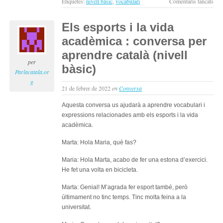
a
Etiquetes:
nivell bàsic
,
vocabulari
Comentaris tancats
Exer
de
Els esports i la vida
tem
acadèmica : conversa per
verb
de
aprendre català (nivell
nive
per
bàsic)
bàsi
Parlacatala.or
en
g
21 de febrer de 2022
en
Conversa
cata
#10
Aquesta conversa us ajudarà a aprendre vocabulari i
expressions relacionades amb els esports i la vida
acadèmica.
Marta: Hola Maria, què fas?
Maria: Hola Marta, acabo de fer una estona d’exercici.
He fet una volta en bicicleta.
Marta: Genial! M’agrada fer esport també, però
últimament no tinc temps. Tinc molta feina a la
universitat.