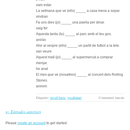
vam estar
La setmana que ve (ells) _____ a casa meva a sopar.
vindran
Fa uns dies (jo) _____ una paella per dinar.
vaig fer
Aquesta tarda (tu) _____ al parc amb el teu gos.
aniràs
Ahir al vespre (ells) _____ un partit de futbol a la tele.
van veure
Aquest matí (jo) _____ al supermercat a comprar
menjar.
he anat
El mes que ve (nosaltres) _____ al concert dels Rolling
Stones.
anirem
a
Etiquetes:
nivell bàsic
,
vocabulari
Comentaris tancats
Exer
de
← Entrades anteriors
tem
verb
Please
create an account
to get started.
de