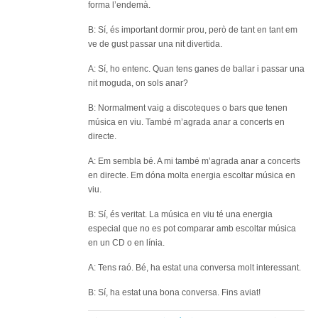
forma l’endemà.
B: Sí, és important dormir prou, però de tant en tant em
ve de gust passar una nit divertida.
A: Sí, ho entenc. Quan tens ganes de ballar i passar una
nit moguda, on sols anar?
B: Normalment vaig a discoteques o bars que tenen
música en viu. També m’agrada anar a concerts en
directe.
A: Em sembla bé. A mi també m’agrada anar a concerts
en directe. Em dóna molta energia escoltar música en
viu.
B: Sí, és veritat. La música en viu té una energia
especial que no es pot comparar amb escoltar música
en un CD o en línia.
A: Tens raó. Bé, ha estat una conversa molt interessant.
B: Sí, ha estat una bona conversa. Fins aviat!