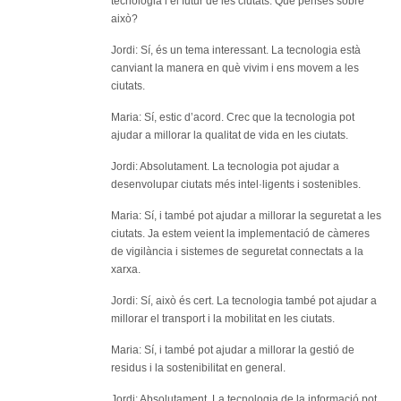
bàsi
tecnologia i el futur de les ciutats. Què penses sobre
això?
Jordi: Sí, és un tema interessant. La tecnologia està
canviant la manera en què vivim i ens movem a les
ciutats.
Maria: Sí, estic d’acord. Crec que la tecnologia pot
ajudar a millorar la qualitat de vida en les ciutats.
Jordi: Absolutament. La tecnologia pot ajudar a
desenvolupar ciutats més intel·ligents i sostenibles.
Maria: Sí, i també pot ajudar a millorar la seguretat a les
ciutats. Ja estem veient la implementació de càmeres
de vigilància i sistemes de seguretat connectats a la
xarxa.
Jordi: Sí, això és cert. La tecnologia també pot ajudar a
millorar el transport i la mobilitat en les ciutats.
Maria: Sí, i també pot ajudar a millorar la gestió de
residus i la sostenibilitat en general.
Jordi: Absolutament. La tecnologia de la informació pot