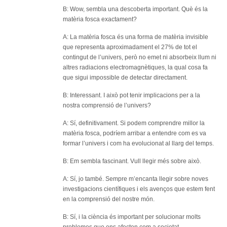
B: Wow, sembla una descoberta important. Què és la
matèria fosca exactament?
A: La matèria fosca és una forma de matèria invisible
que representa aproximadament el 27% de tot el
contingut de l’univers, però no emet ni absorbeix llum ni
altres radiacions electromagnètiques, la qual cosa fa
que sigui impossible de detectar directament.
B: Interessant. I això pot tenir implicacions per a la
nostra comprensió de l’univers?
A: Sí, definitivament. Si podem comprendre millor la
matèria fosca, podríem arribar a entendre com es va
formar l’univers i com ha evolucionat al llarg del temps.
B: Em sembla fascinant. Vull llegir més sobre això.
A: Sí, jo també. Sempre m’encanta llegir sobre noves
investigacions científiques i els avenços que estem fent
en la comprensió del nostre món.
B: Sí, i la ciència és important per solucionar molts