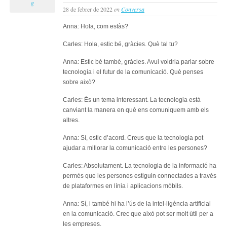
g
28 de febrer de 2022
en
Conversa
Anna: Hola, com estàs?
Carles: Hola, estic bé, gràcies. Què tal tu?
Anna: Estic bé també, gràcies. Avui voldria parlar sobre
tecnologia i el futur de la comunicació. Què penses
sobre això?
Carles: És un tema interessant. La tecnologia està
canviant la manera en què ens comuniquem amb els
altres.
Anna: Sí, estic d’acord. Creus que la tecnologia pot
ajudar a millorar la comunicació entre les persones?
Carles: Absolutament. La tecnologia de la informació ha
permès que les persones estiguin connectades a través
de plataformes en línia i aplicacions mòbils.
Anna: Sí, i també hi ha l’ús de la intel·ligència artificial
en la comunicació. Crec que això pot ser molt útil per a
les empreses.