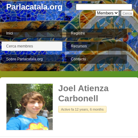
Parlacatala.org
Inici
Registre
Cerca membres
Recursos
Sobre Parlacatala.org
Contacta
Joel Atienza
Carbonell
Active fa 12 years, 6 months