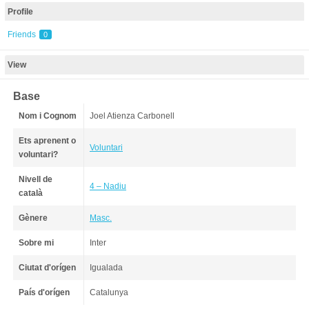
Profile
Friends
0
View
Base
Nom i Cognom
Joel Atienza Carbonell
Ets aprenent o
Voluntari
voluntari?
Nivell de
4 – Nadiu
català
Gènere
Masc.
Sobre mi
Inter
Ciutat d'orígen
Igualada
País d'orígen
Catalunya