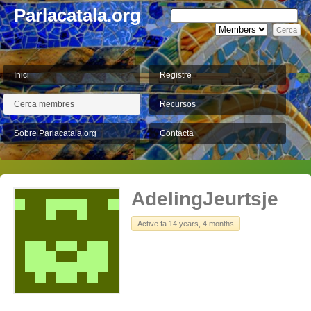
Parlacatala.org
Inici
Registre
Cerca membres
Recursos
Sobre Parlacatala.org
Contacta
AdelingJeurtsje
Active fa 14 years, 4 months