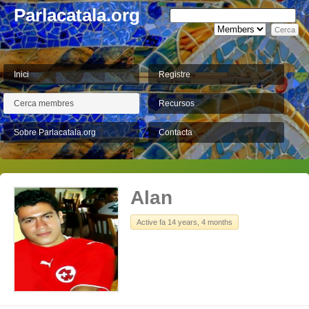
Parlacatala.org
Inici
Registre
Cerca membres
Recursos
Sobre Parlacatala.org
Contacta
Alan
Active fa 14 years, 4 months