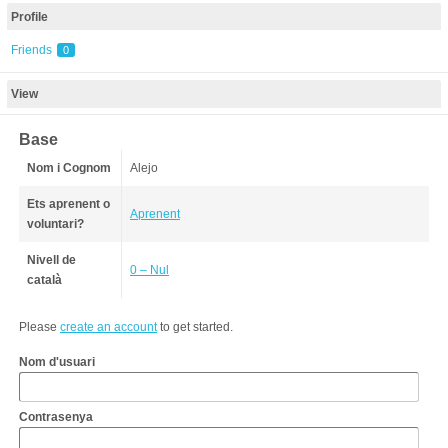
Profile
Friends
0
View
Base
Nom i Cognom
Alejo
Ets aprenent o
Aprenent
voluntari?
Nivell de
0 – Nul
català
Please
create an account
to get started.
Nom d'usuari
Contrasenya