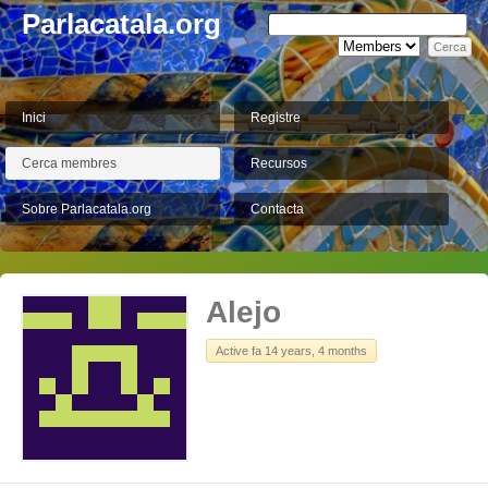
Parlacatala.org
Inici
Registre
Cerca membres
Recursos
Sobre Parlacatala.org
Contacta
Alejo
Active fa 14 years, 4 months