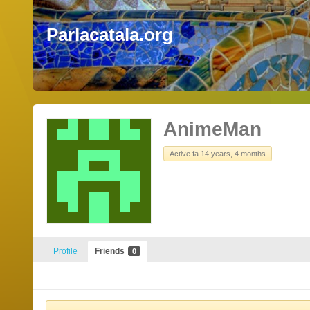
Parlacatala.org
AnimeMan
Active fa 14 years, 4 months
Profile
Friends
0