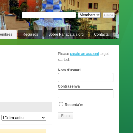
membres
Recursos
Sobre Parlacatala.org
Contacta
Please
create an account
to get
started.
Nom d'usuari
Contrasenya
Recorda'm
: