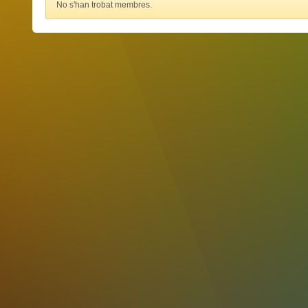
No s'han trobat membres.