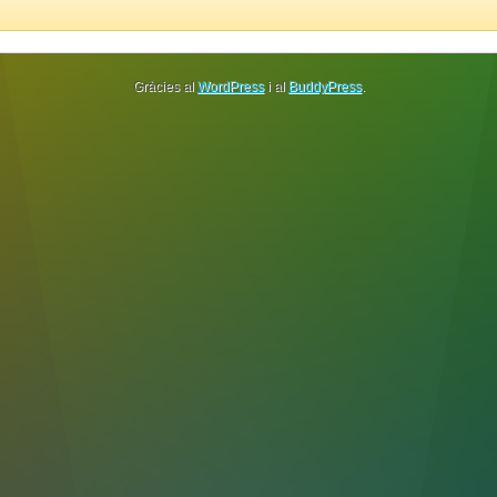
Gràcies al
WordPress
i al
BuddyPress
.