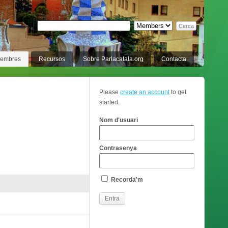
membres
Recursos
Sobre Parlacatala.org
Contacta
Please
create an account
to get
started.
Nom d'usuari
Contrasenya
Recorda'm