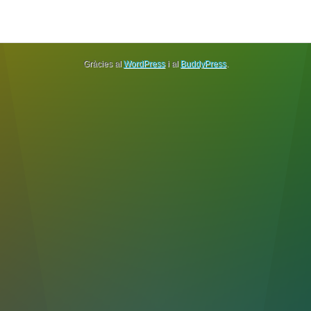
Gràcies al
WordPress
i al
BuddyPress
.