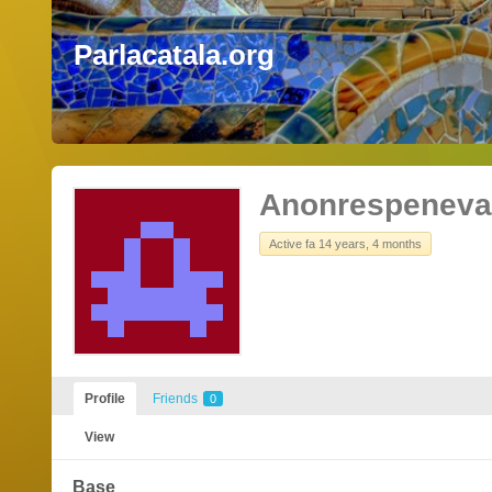
Parlacatala.org
Anonrespeneva
Active fa 14 years, 4 months
Profile
Friends
0
View
Base