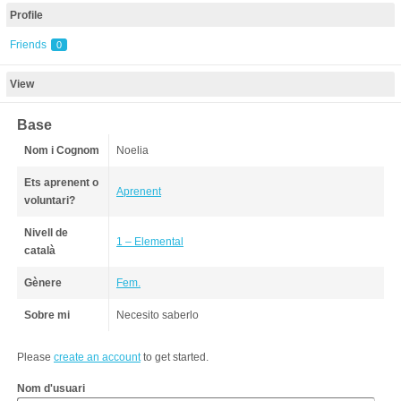
Profile
Friends
0
View
Base
Nom i Cognom
Noelia
Ets aprenent o
Aprenent
voluntari?
Nivell de
1 – Elemental
català
Gènere
Fem.
Sobre mi
Necesito saberlo
Please
create an account
to get started.
Nom d'usuari