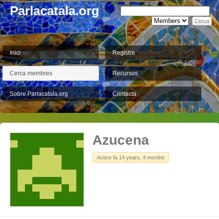
Parlacatala.org
Inici
Registre
Cerca membres
Recursos
Sobre Parlacatala.org
Contacta
Azucena
Active fa 14 years, 4 months