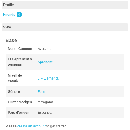
Profile
Friends
0
View
Base
Nom i Cognom
Azucena
Ets aprenent o
Aprenent
voluntari?
Nivell de
1 – Elemental
català
Gènere
Fem.
Ciutat d'orígen
tarragona
País d'orígen
Espanya
Please
create an account
to get started.