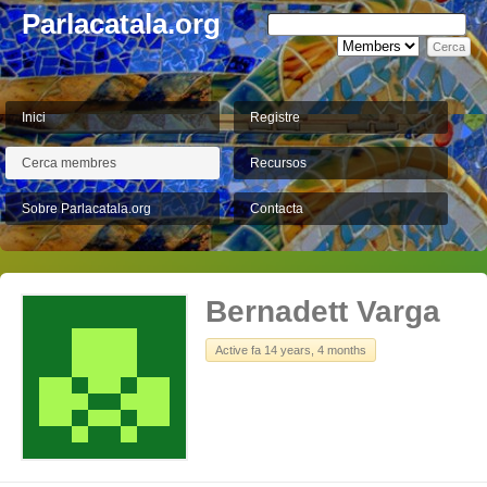
Parlacatala.org
Inici
Registre
Cerca membres
Recursos
Sobre Parlacatala.org
Contacta
Bernadett Varga
Active fa 14 years, 4 months