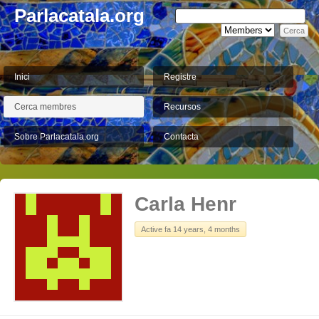
Parlacatala.org
Inici
Registre
Cerca membres
Recursos
Sobre Parlacatala.org
Contacta
Carla Henr
Active fa 14 years, 4 months