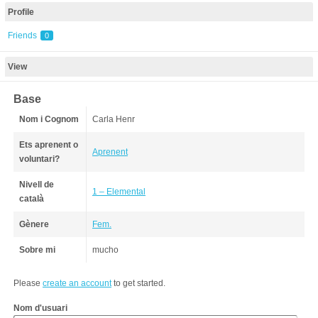
Profile
Friends
0
View
Base
Nom i Cognom
Carla Henr
Ets aprenent o
Aprenent
voluntari?
Nivell de
1 – Elemental
català
Gènere
Fem.
Sobre mi
mucho
Please
create an account
to get started.
Nom d'usuari