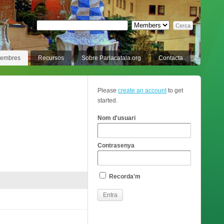
membres
Recursos
Sobre Parlacatala.org
Contacta
Please
create an account
to get
started.
Nom d'usuari
Contrasenya
Recorda'm