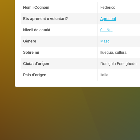
Nom i Cognom
Federico
Ets aprenent o voluntari?
Aprenent
Nivell de català
0 – Nul
Gènere
Masc.
Sobre mi
lluegua, cultura
Ciutat d'orígen
Donigala Fenughedu
País d'orígen
Italia