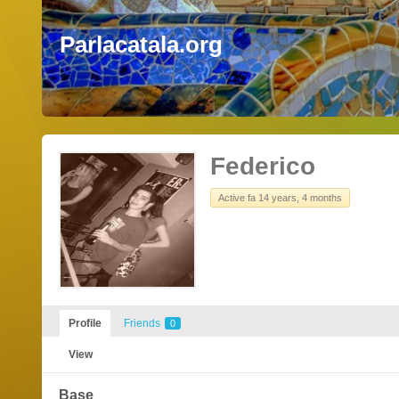
Parlacatala.org
Federico
Active fa 14 years, 4 months
Profile
Friends
0
View
Base