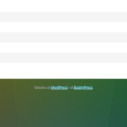
Gràcies al
WordPress
i al
BuddyPress
.