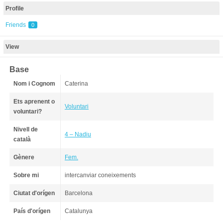
Profile
Friends
0
View
Base
Nom i Cognom
Caterina
Ets aprenent o
Voluntari
voluntari?
Nivell de
4 – Nadiu
català
Gènere
Fem.
Sobre mi
intercanviar coneixements
Ciutat d'orígen
Barcelona
País d'orígen
Catalunya