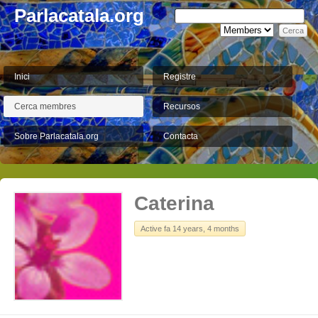
Parlacatala.org
Inici
Registre
Cerca membres
Recursos
Sobre Parlacatala.org
Contacta
Caterina
Active fa 14 years, 4 months