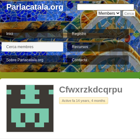
Parlacatala.org
Inici
Registre
Cerca membres
Recursos
Sobre Parlacatala.org
Contacta
Cfwxrzkdcqrpu
Active fa 14 years, 4 months