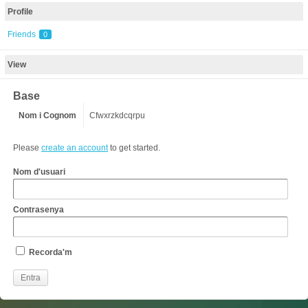
Profile
Friends
0
View
Base
Nom i Cognom
Cfwxrzkdcqrpu
Please
create an account
to get started.
Nom d'usuari
Contrasenya
Recorda'm