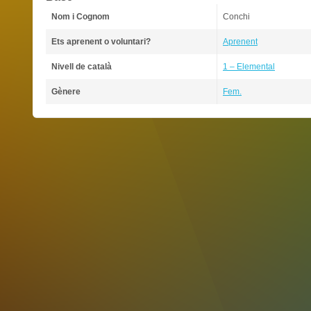
Nom i Cognom
Conchi
Ets aprenent o voluntari?
Aprenent
Nivell de català
1 – Elemental
Gènere
Fem.