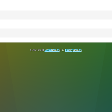
Gràcies al
WordPress
i al
BuddyPress
.