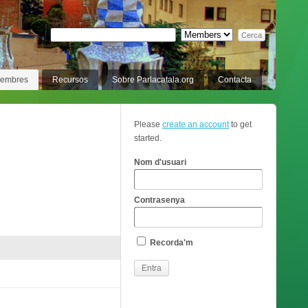
membres
Recursos
Sobre Parlacatala.org
Contacta
Please
create an account
to get
started.
Nom d'usuari
Contrasenya
Recorda'm