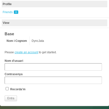
Profile
Friends
0
View
Base
Nom i Cognom
DyncJata
Please
create an account
to get started.
Nom d'usuari
Contrasenya
Recorda'm