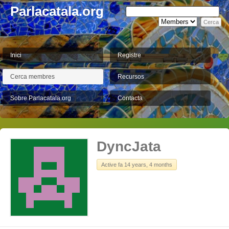
Parlacatala.org
Inici
Registre
Cerca membres
Recursos
Sobre Parlacatala.org
Contacta
DyncJata
Active fa 14 years, 4 months