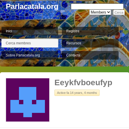
Parlacatala.org
Inici
Registre
Cerca membres
Recursos
Sobre Parlacatala.org
Contacta
Eeykfvboeufyp
Active fa 14 years, 4 months