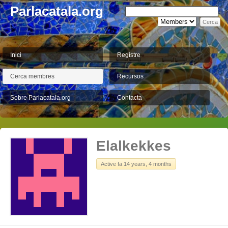
Parlacatala.org
Inici
Registre
Cerca membres
Recursos
Sobre Parlacatala.org
Contacta
Elalkekkes
Active fa 14 years, 4 months