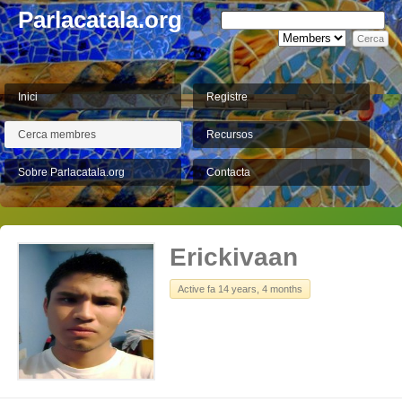
Parlacatala.org
Inici
Registre
Cerca membres
Recursos
Sobre Parlacatala.org
Contacta
Erickivaan
Active fa 14 years, 4 months