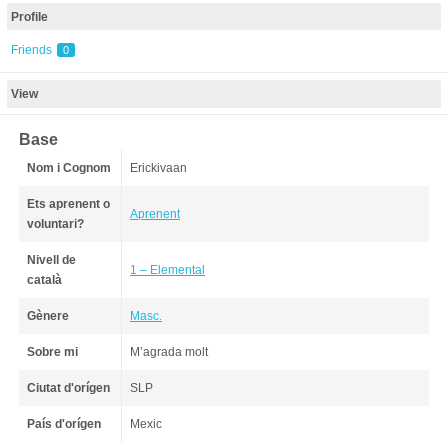
Profile
Friends
0
View
Base
Nom i Cognom
Erickivaan
Ets aprenent o
Aprenent
voluntari?
Nivell de
1 – Elemental
català
Gènere
Masc.
Sobre mi
M’agrada molt
Ciutat d'orígen
SLP
País d'orígen
Mexic