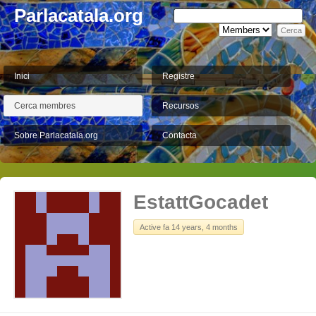
Parlacatala.org
Inici
Registre
Cerca membres
Recursos
Sobre Parlacatala.org
Contacta
EstattGocadet
Active fa 14 years, 4 months