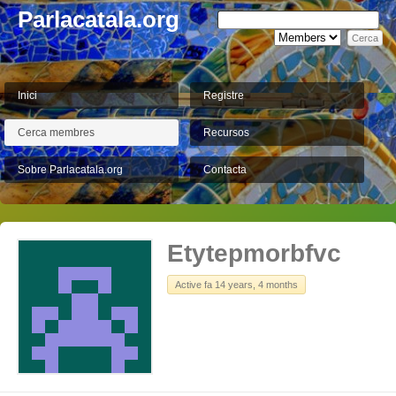
Parlacatala.org
Inici
Registre
Cerca membres
Recursos
Sobre Parlacatala.org
Contacta
Etytepmorbfvc
Active fa 14 years, 4 months