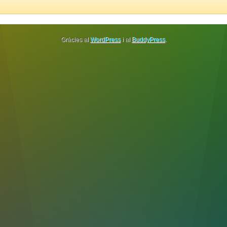
Gràcies al
WordPress
i al
BuddyPress
.