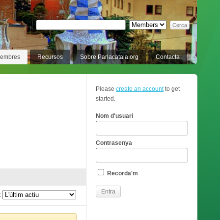
membres
Recursos
Sobre Parlacatala.org
Contacta
Please
create an account
to get
started.
Nom d'usuari
Contrasenya
Recorda'm
: