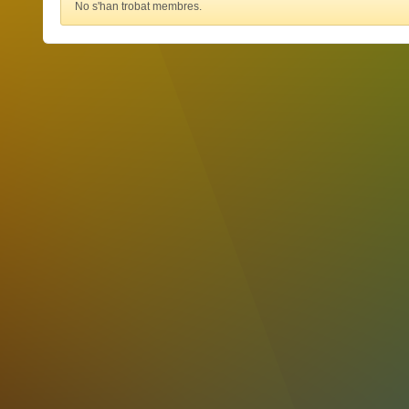
No s'han trobat membres.