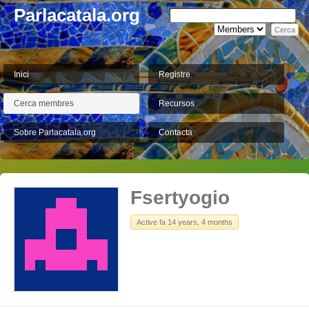
Parlacatala.org
Inici
Registre
Cerca membres
Recursos
Sobre Parlacatala.org
Contacta
Fsertyogio
Active fa 14 years, 4 months