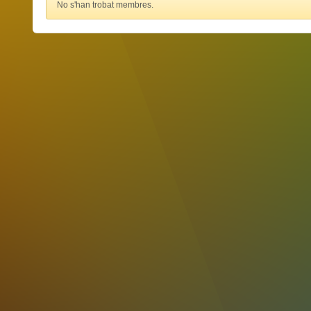
No s'han trobat membres.