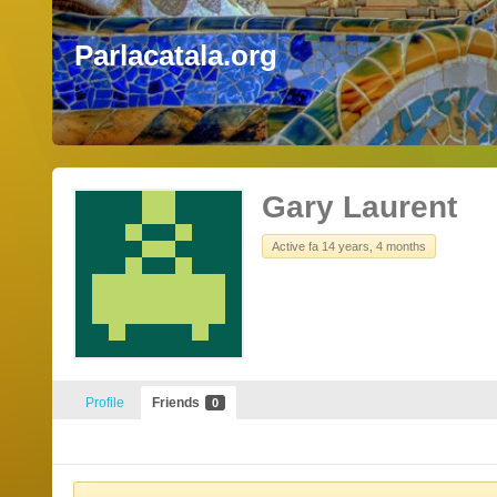
Parlacatala.org
Gary Laurent
Active fa 14 years, 4 months
Profile
Friends
0