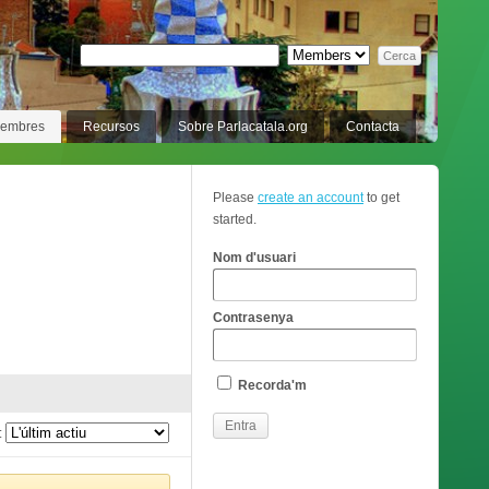
membres
Recursos
Sobre Parlacatala.org
Contacta
Please
create an account
to get
started.
Nom d'usuari
Contrasenya
Recorda'm
: