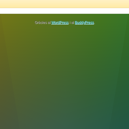
Gràcies al
WordPress
i al
BuddyPress
.