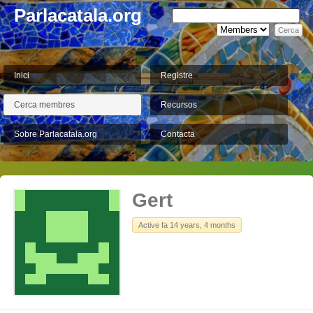
Parlacatala.org
Inici
Registre
Cerca membres
Recursos
Sobre Parlacatala.org
Contacta
Gert
Active fa 14 years, 4 months