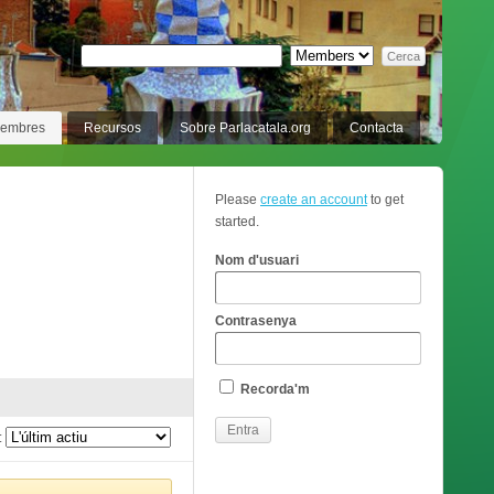
membres
Recursos
Sobre Parlacatala.org
Contacta
Please
create an account
to get
started.
Nom d'usuari
Contrasenya
Recorda'm
: