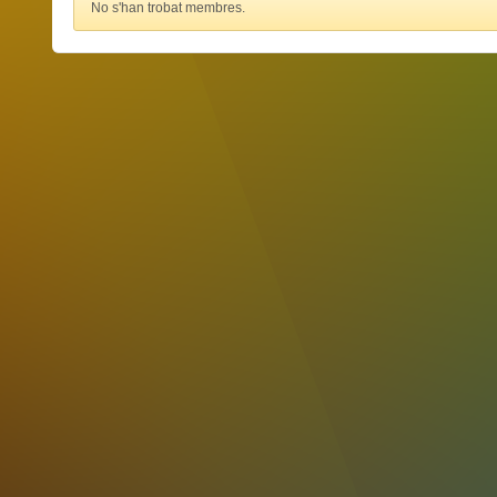
No s'han trobat membres.