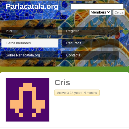
Parlacatala.org
Inici
Registre
Cerca membres
Recursos
Sobre Parlacatala.org
Contacta
Cris
Active fa 14 years, 4 months