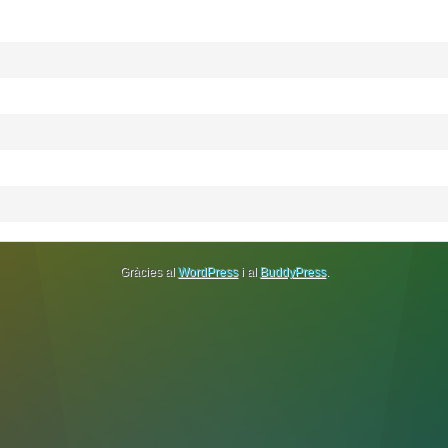
Gràcies al
WordPress
i al
BuddyPress
.