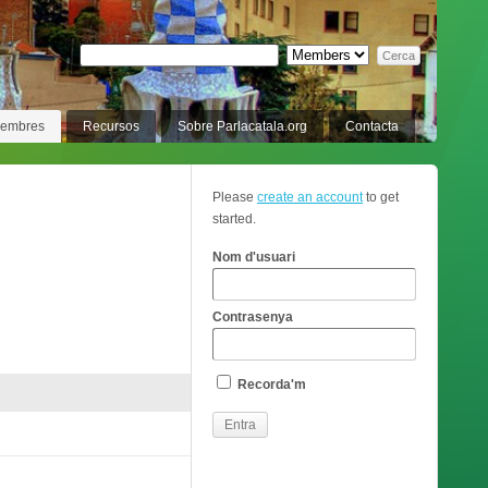
membres
Recursos
Sobre Parlacatala.org
Contacta
Please
create an account
to get
started.
Nom d'usuari
Contrasenya
Recorda'm