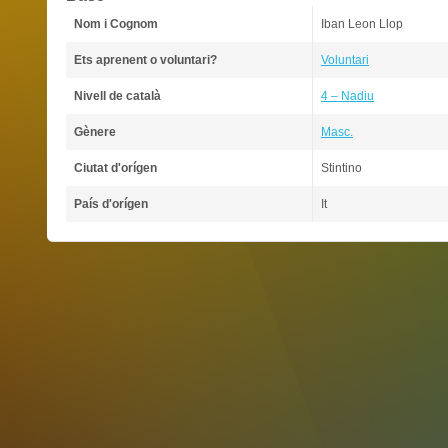
Nom i Cognom
Iban Leon Llop
Ets aprenent o voluntari?
Voluntari
Nivell de català
4 – Nadiu
Gènere
Masc.
Ciutat d'orígen
Stintino
País d'orígen
It