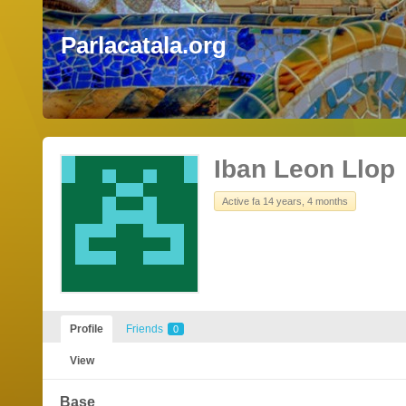
Parlacatala.org
Iban Leon Llop
Active fa 14 years, 4 months
Profile
Friends
0
View
Base