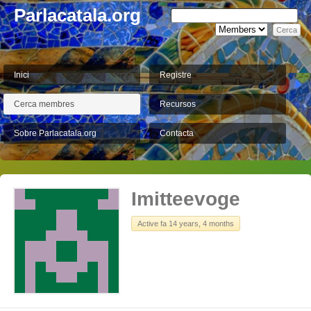
Parlacatala.org
Inici
Registre
Cerca membres
Recursos
Sobre Parlacatala.org
Contacta
Imitteevoge
Active fa 14 years, 4 months