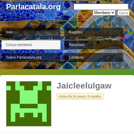
Parlacatala.org
Inici
Registre
Cerca membres
Recursos
Sobre Parlacatala.org
Contacta
Jaicleelulgaw
Active fa 14 years, 4 months