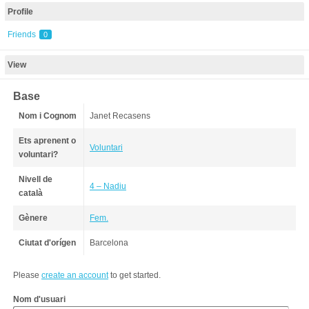
Profile
Friends
0
View
Base
Nom i Cognom
Janet Recasens
Ets aprenent o
Voluntari
voluntari?
Nivell de
4 – Nadiu
català
Gènere
Fem.
Ciutat d'orígen
Barcelona
Please
create an account
to get started.
Nom d'usuari