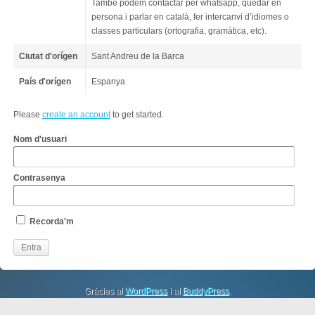
També podem contactar per whatsapp, quedar en
persona i parlar en català, fer intercanvi d’idiomes o
classes particulars (ortografia, gramàtica, etc).
Ciutat d'orígen
Sant Andreu de la Barca
País d'orígen
Espanya
Please
create an account
to get started.
Nom d'usuari
Contrasenya
Recorda'm
Gràcies al
WordPress
i al
BuddyPress
.