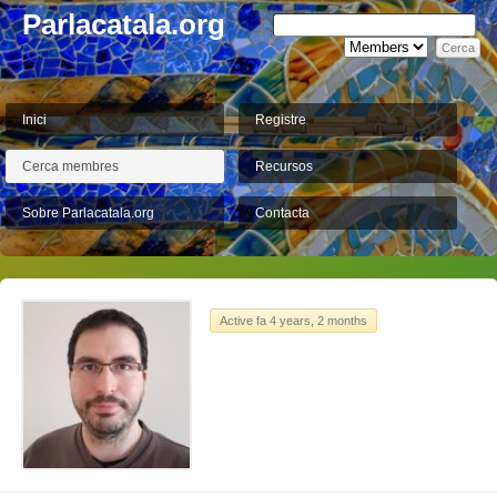
Parlacatala.org
Inici
Registre
Cerca membres
Recursos
Sobre Parlacatala.org
Contacta
Active fa 4 years, 2 months