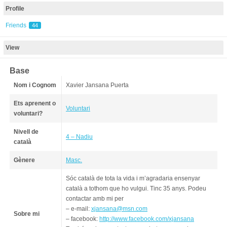
Profile
Friends
44
View
Base
Nom i Cognom
Xavier Jansana Puerta
Ets aprenent o
Voluntari
voluntari?
Nivell de
4 – Nadiu
català
Gènere
Masc.
Sóc català de tota la vida i m’agradaria ensenyar
català a tothom que ho vulgui. Tinc 35 anys. Podeu
contactar amb mi per
– e-mail:
xjansana@msn.com
Sobre mi
– facebook:
http://www.facebook.com/xjansana