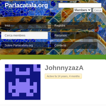
Parlacatala.org
Inici
Registre
Cerca membres
Recursos
Sobre Parlacatala.org
Contacta
JohnnyzazA
Active fa 14 years, 4 months