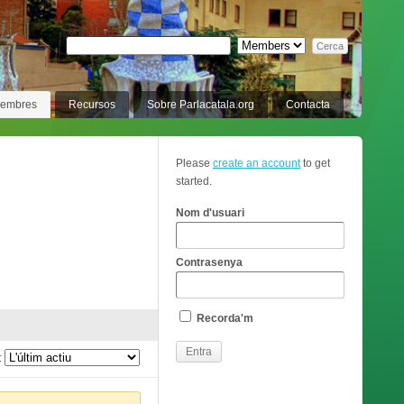
membres
Recursos
Sobre Parlacatala.org
Contacta
Please
create an account
to get
started.
Nom d'usuari
Contrasenya
Recorda'm
: