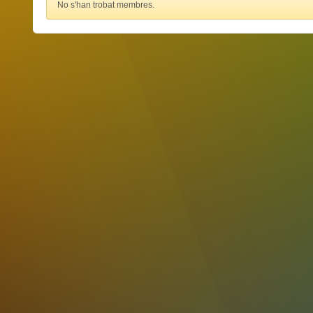
No s'han trobat membres.