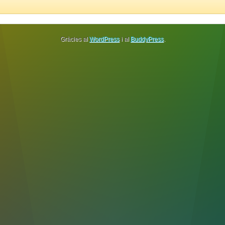
Gràcies al
WordPress
i al
BuddyPress
.