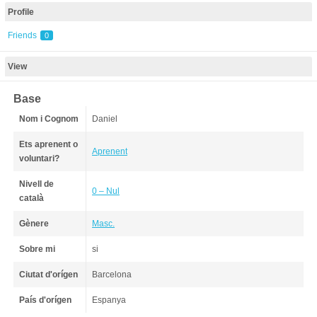
Profile
Friends
0
View
Base
Nom i Cognom
Daniel
Ets aprenent o
Aprenent
voluntari?
Nivell de
0 – Nul
català
Gènere
Masc.
Sobre mi
si
Ciutat d'orígen
Barcelona
País d'orígen
Espanya