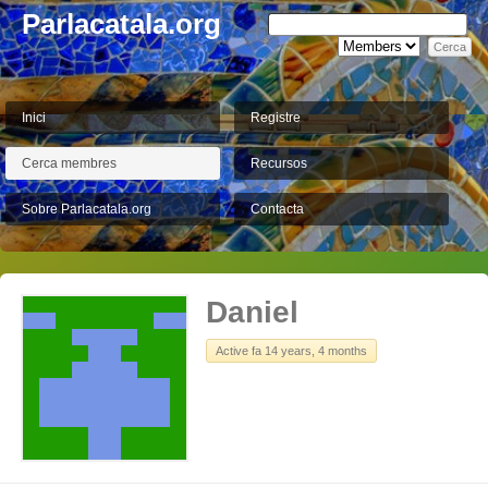
Parlacatala.org
Inici
Registre
Cerca membres
Recursos
Sobre Parlacatala.org
Contacta
Daniel
Active fa 14 years, 4 months