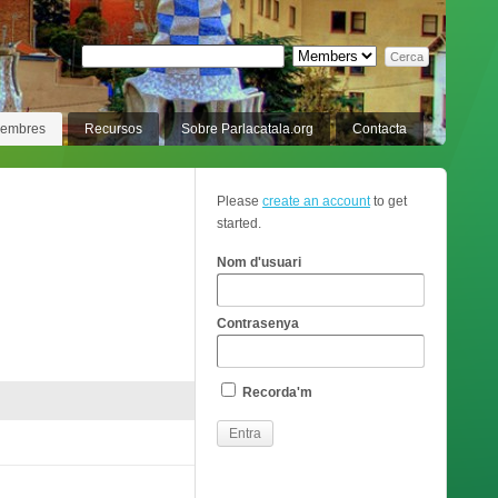
membres
Recursos
Sobre Parlacatala.org
Contacta
Please
create an account
to get
started.
Nom d'usuari
Contrasenya
Recorda'm