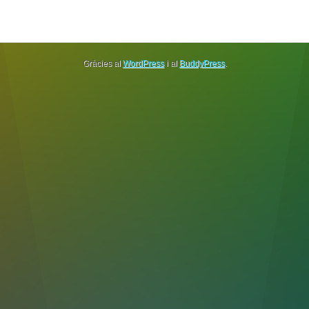
Gràcies al
WordPress
i al
BuddyPress
.