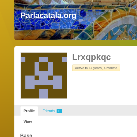
Parlacatala.org
Lrxqpkqc
Active fa 14 years, 4 months
Profile
Friends
0
View
Base