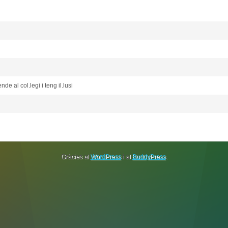
e al col.legi i teng il.lusi
Gràcies al
WordPress
i al
BuddyPress
.