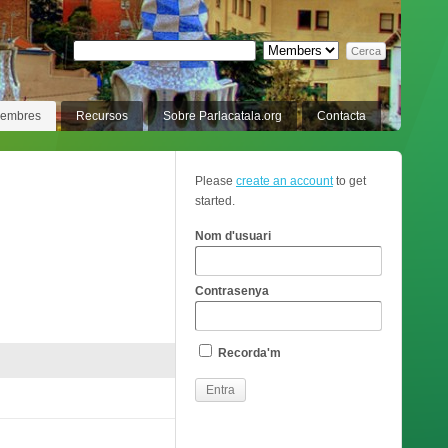
membres
Recursos
Sobre Parlacatala.org
Contacta
Please
create an account
to get
started.
Nom d'usuari
Contrasenya
Recorda'm