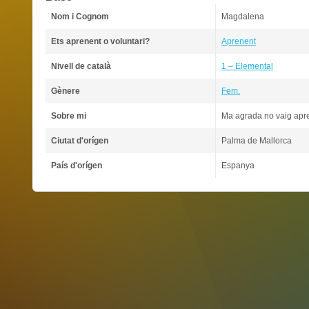
Nom i Cognom
Magdalena
Ets aprenent o voluntari?
Aprenent
Nivell de català
1 – Elemental
Gènere
Fem.
Sobre mi
Ma agrada no vaig aprend
Ciutat d'orígen
Palma de Mallorca
País d'orígen
Espanya