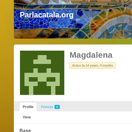
Parlacatala.org
Magdalena
Active fa 14 years, 4 months
Profile
Friends
0
View
Base