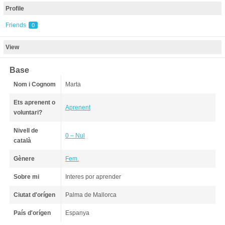
Profile
Friends
0
View
Base
Nom i Cognom
Marta
Ets aprenent o
Aprenent
voluntari?
Nivell de
0 – Nul
català
Gènere
Fem.
Sobre mi
Interes por aprender
Ciutat d'orígen
Palma de Mallorca
País d'orígen
Espanya