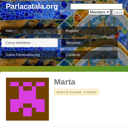
Parlacatala.org
Inici
Registre
Cerca membres
Recursos
Sobre Parlacatala.org
Contacta
Marta
Active fa 14 years, 4 months