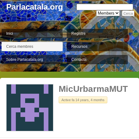
Parlacatala.org
Inici
Registre
Cerca membres
Recursos
Sobre Parlacatala.org
Contacta
MicUrbarmaMUT
Active fa 14 years, 4 months