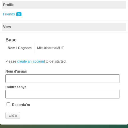
Profile
Friends
0
View
Base
Nom i Cognom
MicUrbarmaMUT
Please
create an account
to get started.
Nom d'usuari
Contrasenya
Recorda'm