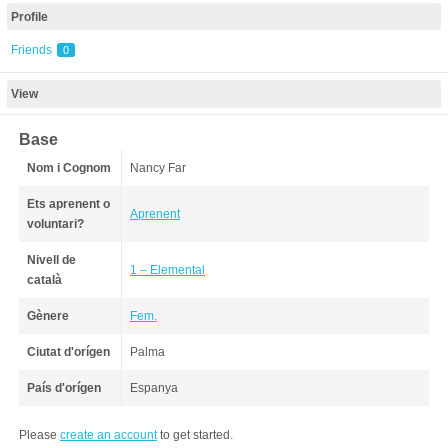
Profile
Friends
0
View
Base
Nom i Cognom
Nancy Far
Ets aprenent o
Aprenent
voluntari?
Nivell de
1 – Elemental
català
Gènere
Fem.
Ciutat d'orígen
Palma
País d'orígen
Espanya
Please
create an account
to get started.