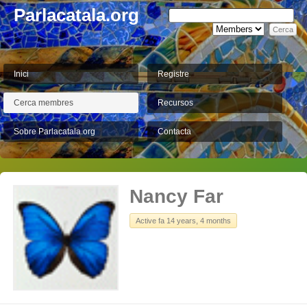
Parlacatala.org
Inici
Registre
Cerca membres
Recursos
Sobre Parlacatala.org
Contacta
Nancy Far
Active fa 14 years, 4 months