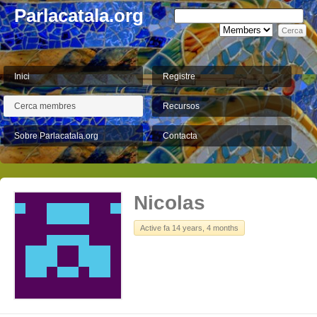
Parlacatala.org
Inici
Registre
Cerca membres
Recursos
Sobre Parlacatala.org
Contacta
Nicolas
Active fa 14 years, 4 months