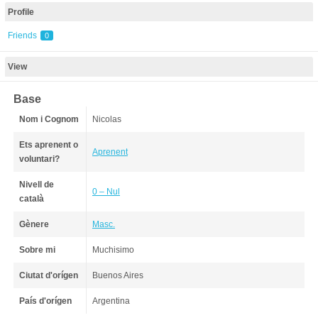
Profile
Friends
0
View
Base
Nom i Cognom
Nicolas
Ets aprenent o
Aprenent
voluntari?
Nivell de
0 – Nul
català
Gènere
Masc.
Sobre mi
Muchisimo
Ciutat d'orígen
Buenos Aires
País d'orígen
Argentina