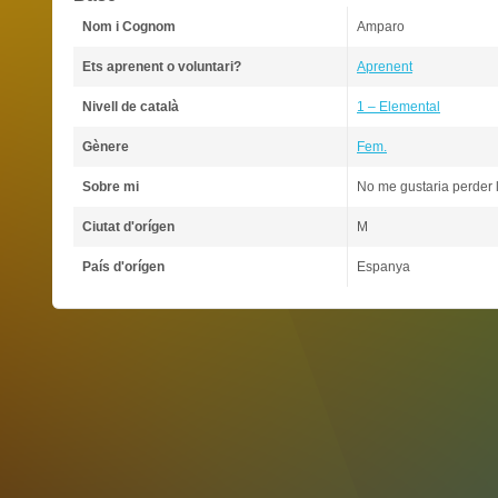
Nom i Cognom
Amparo
Ets aprenent o voluntari?
Aprenent
Nivell de català
1 – Elemental
Gènere
Fem.
Sobre mi
No me gustaria perder 
Ciutat d'orígen
M
País d'orígen
Espanya