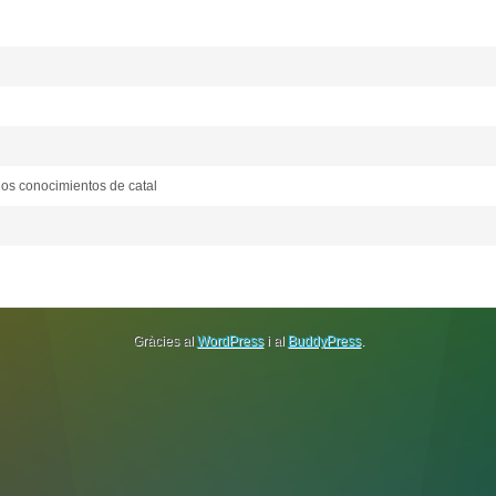
los conocimientos de catal
Gràcies al
WordPress
i al
BuddyPress
.