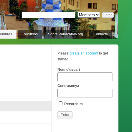
membres
Recursos
Sobre Parlacatala.org
Contacta
Please
create an account
to get
started.
Nom d'usuari
Contrasenya
Recorda'm