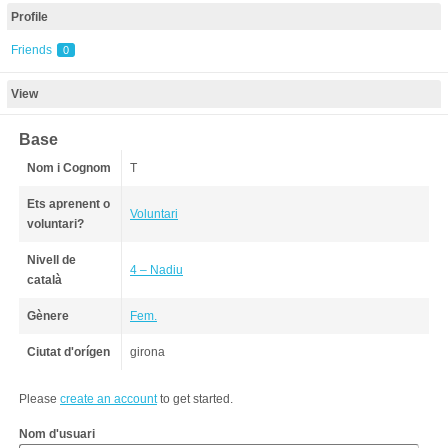
Profile
Friends
0
View
Base
Nom i Cognom
T
Ets aprenent o
Voluntari
voluntari?
Nivell de
4 – Nadiu
català
Gènere
Fem.
Ciutat d'orígen
girona
Please
create an account
to get started.
Nom d'usuari