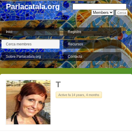
Parlacatala.org
Inici
Registre
Cerca membres
Recursos
Sobre Parlacatala.org
Contacta
T
Active fa 14 years, 4 months