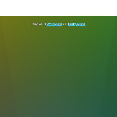
Gràcies al
WordPress
i al
BuddyPress
.