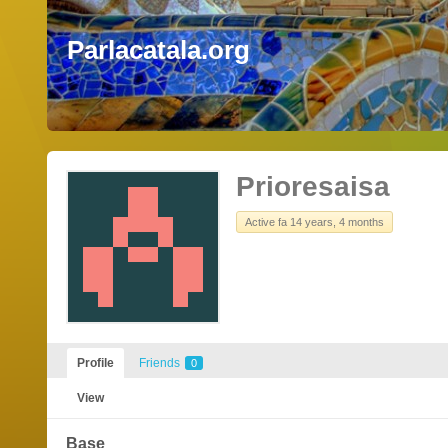
Parlacatala.org
Prioresaisa
Active fa 14 years, 4 months
Profile
Friends
0
View
Base