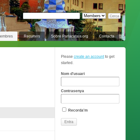
membres
Recursos
Sobre Parlacatala.org
Contacta
Please
create an account
to get
started.
Nom d'usuari
Contrasenya
Recorda'm