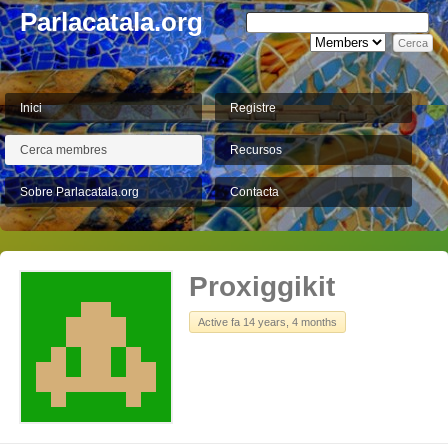
Parlacatala.org
Inici
Registre
Cerca membres
Recursos
Sobre Parlacatala.org
Contacta
Proxiggikit
Active fa 14 years, 4 months