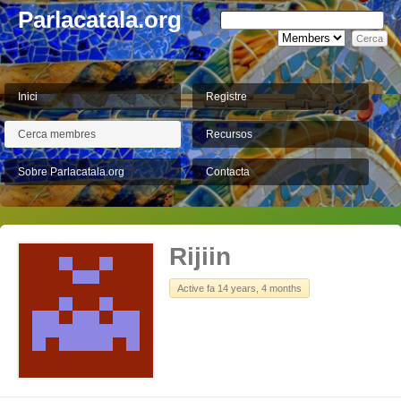
Parlacatala.org
Inici
Registre
Cerca membres
Recursos
Sobre Parlacatala.org
Contacta
Rijiin
Active fa 14 years, 4 months