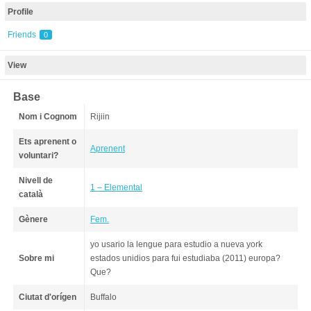
Profile
Friends
0
View
Base
Nom i Cognom
Rijiin
Ets aprenent o
Aprenent
voluntari?
Nivell de
1 – Elemental
català
Gènere
Fem.
yo usario la lengue para estudio a nueva york
Sobre mi
estados unidios para fui estudiaba (2011) europa?
Que?
Ciutat d'orígen
Buffalo