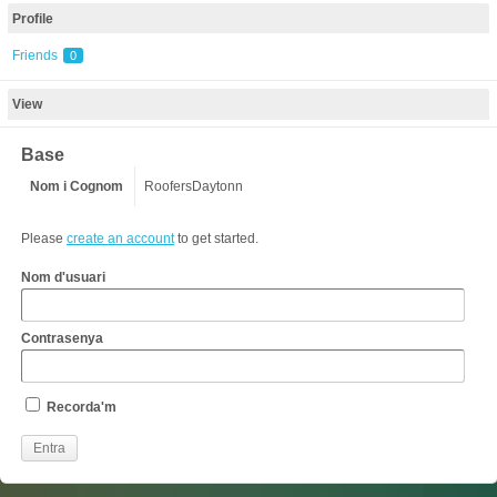
Profile
Friends
0
View
Base
Nom i Cognom
RoofersDaytonn
Please
create an account
to get started.
Nom d'usuari
Contrasenya
Recorda'm